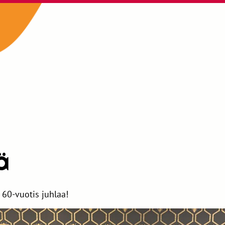
 JHL ry 201
ä
60-vuotis juhlaa!