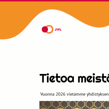
Siirry
sivun
sisältöön
Parkanonkunnalliset
Tietoa meist
Vuonna 2026 vietämme yhdistyksen 